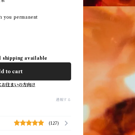
現象
ith you permanent
l shipping available
d to cart
にお住まいの方向け
通報する
(127)