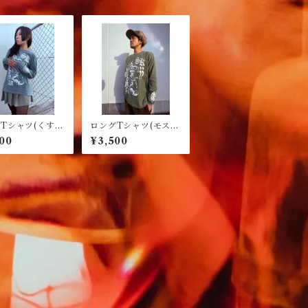
Tシャツ(くすみ
ロングTシャツ(モスグ
)
リーン)
00
¥3,500