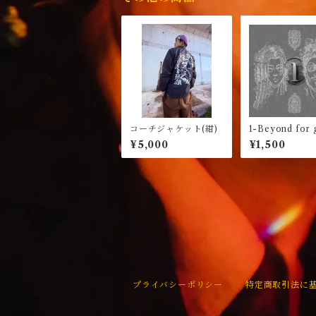
コーチジャケット(紺)
1-Beyond for
over-
¥5,000
¥1,500
プライバシーポリシー
特定商取引法に