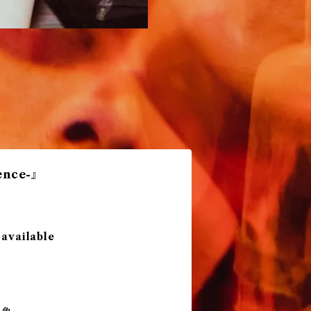
ence-』
 available