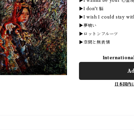
▶︎I wanna be your 心霊
▶︎I don't 脳
▶︎I wish I could stay w
▶︎夢喰い
▶︎ロットンフルーツ
▶︎空間と無表情
Internationa
Ad
日本国内