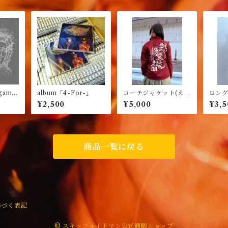
 game
album「4-For-」
コーチジャケット(え
ロング
んじ)
ブルー
¥2,500
¥5,000
¥3,5
商品一覧に戻る
基づく表記
© スキッツォイドマン公式通販ショップ