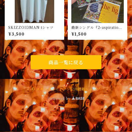
SKIZZOIDMAN tシャツ
最新シングル『2-aspiration
-』
¥3,500
¥1,500
商品一覧に戻る
© スキッツォイドマン公式通販ショップ
Powered by